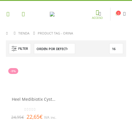
ACCESO
TIENDA
PRODUCT TAG -
ORINA
FILTER
-9%
Heel Medibiotix Cysteel Balance 28 sobres
0
out of 5
22,65
€
24,95
€
IVA inc.