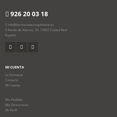
926 20 03 18
info@farmacialauraquintana.es
Ronda de Alarcos, 34, 13002 Ciudad Real
España
MI CUENTA
La Farmacia
Contacto
Mi Cuenta
Mis Pedidos
Mis Direcciones
Mi Perfil