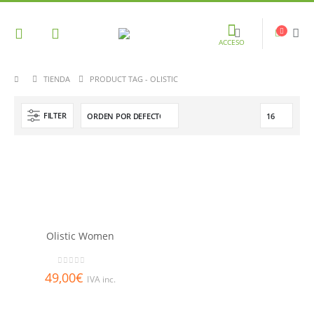
ACCESO
TIENDA
PRODUCT TAG -
OLISTIC
FILTER
Olistic Women
0
out of 5
49,00
€
IVA inc.