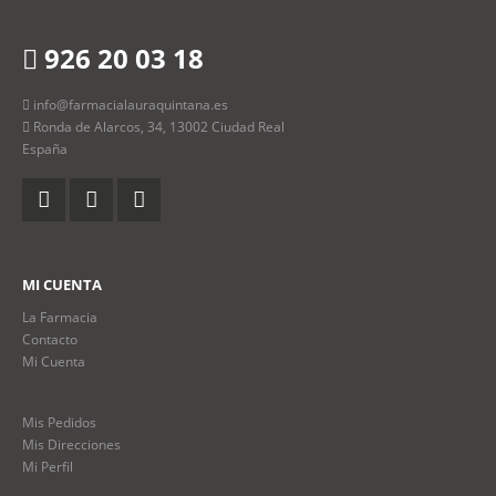
926 20 03 18
info@farmacialauraquintana.es
Ronda de Alarcos, 34, 13002 Ciudad Real
España
MI CUENTA
La Farmacia
Contacto
Mi Cuenta
Mis Pedidos
Mis Direcciones
Mi Perfil