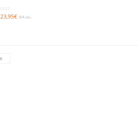
out of 5
23,95
€
IVA inc.