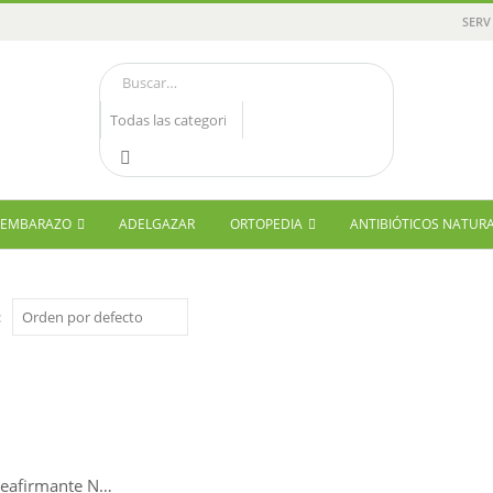
SERV
Y EMBARAZO
ADELGAZAR
ORTOPEDIA
ANTIBIÓTICOS NATUR
:
Crema Reafirmante Nutritiva LQ