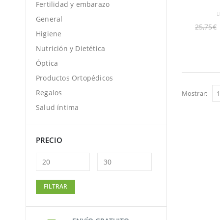
Fertilidad y embarazo
General
0
25,75
€
Higiene
Nutrición y Dietética
Óptica
Productos Ortopédicos
Regalos
Mostrar:
Salud íntima
PRECIO
Precio
Precio
FILTRAR
mínimo
máximo