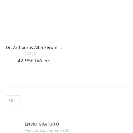
Dr. Arthouros Alba Sérum Despigmentante Amplio Espectro 30ml
0
out of 5
42,95
€
IVA inc.
ENVÍO GRATUITO
Pedidos Superiores a 59€