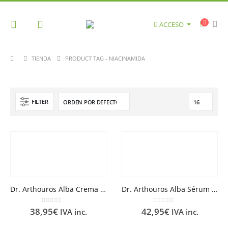
ACCESO
TIENDA
PRODUCT TAG -
NIACINAMIDA
FILTER
Dr. Arthouros Alba Crema Hidratación y Regeneración Barrera 50ml
Dr. Arthouros Alba Sérum Acné y Envejecimiento Global 30ml
0
out of 5
0
out of 5
38,95
€
42,95
€
IVA inc.
IVA inc.