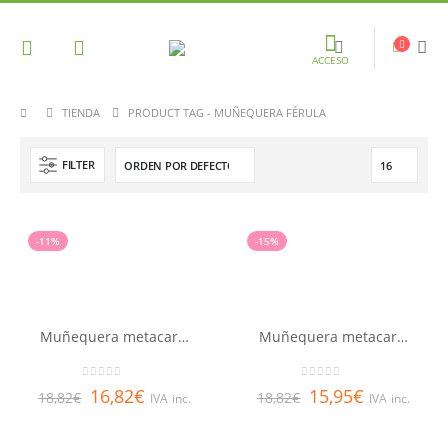
ACCESO
TIENDA
PRODUCT TAG -
MUÑEQUERA FÉRULA
FILTER
-11%
-15%
Muñequera metacarpiana con férula extraíble T. Grande Beige FARMALASTIC
Muñequera metacarpiana con férula extraíble T. Mediana Beige FARMALASTIC
0
out of 5
0
out of 5
16,82
€
15,95
€
18,82
€
18,82
€
IVA inc.
IVA inc.