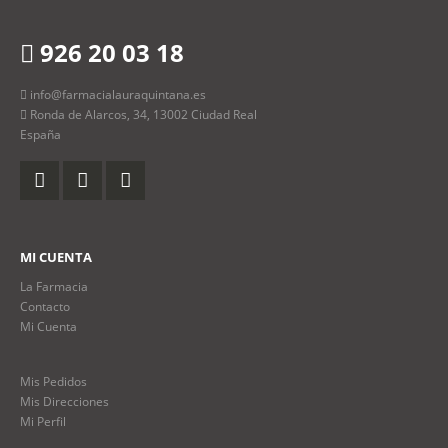
926 20 03 18
info@farmacialauraquintana.es
Ronda de Alarcos, 34, 13002 Ciudad Real
España
MI CUENTA
La Farmacia
Contacto
Mi Cuenta
Mis Pedidos
Mis Direcciones
Mi Perfil