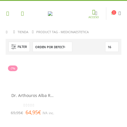
ACCESO
TIENDA
PRODUCT TAG -
MEDICINAESTETICA
FILTER
-7%
Dr. Arthouros Alba Retexturizante Noche Retinol 0.5 Puro 50 ml
0
out of 5
64,95
€
69,95
€
IVA inc.