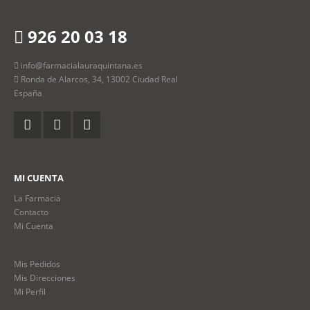
926 20 03 18
info@farmacialauraquintana.es
Ronda de Alarcos, 34, 13002 Ciudad Real
España
MI CUENTA
La Farmacia
Contacto
Mi Cuenta
Mis Pedidos
Mis Direcciones
Mi Perfil