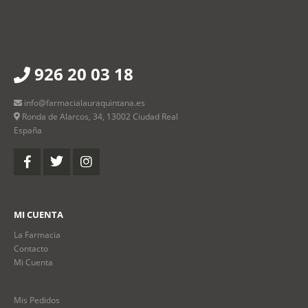
926 20 03 18
info@farmacialauraquintana.es
Ronda de Alarcos, 34, 13002 Ciudad Real
España
MI CUENTA
La Farmacia
Contacto
Mi Cuenta
Mis Pedidos