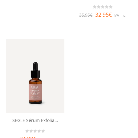
0
out of 5
32,95
€
35,95
€
IVA inc.
SEGLE Sérum Exfoliante AHA/BHA
0
out of 5