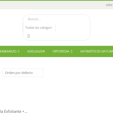
SERV
Y EMBARAZO
ADELGAZAR
ORTOPEDIA
ANTIBIÓTICOS NATUR
:
Mascarilla Exfoliante + Unificante Insta-Masque NUXE 50 ml