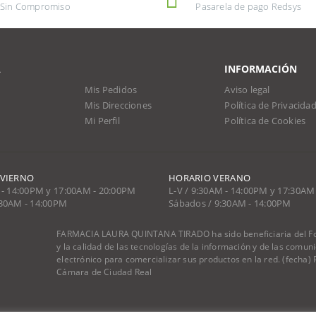
Sin Compromiso
Pasarela de pago Redsys
A
INFORMACIÓN
Mis Pedidos
Aviso legal
Mis Direcciones
Política de Privacida
Mi Perfil
Política de Cookies
NVIERNO
HORARIO VERANO
 - 14:00PM y 17:00AM - 20:00PM
L-V / 9:30AM - 14:00PM y 17:30AM
:30AM - 14:00PM
Sábados / 9:30AM - 14:00PM
FARMACIA LAURA QUINTANA TIRADO ha sido beneficiaria del Fon
y la calidad de las tecnologías de la información y de las comu
electrónico para comercializar sus productos en la red. (fecha
Cámara de Ciudad Real