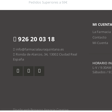
Pedidos Superiores a 59€
MI CUENT
La Farmacia
926 20 03 18
Contacto
Mi Cuenta
info@farmacialauraquintana.es
Ronda de Alarcos, 34, 13002 Ciudad Real
España
HORARIO I
L-V / 9:30AM
Sábados / 9
Diseño web Retrazos Agencia Creativa