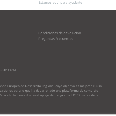
Estamos aquí para ayudarte
Condiciones de devolución
d
Preguntas Frecuentes
 - 20:30PM
do Europeo de Desarrollo Regional cuyo objetivo es mejorar el uso
nicaciones para lo que ha desarrollado una plataforma de comercio
) Para ello ha contado con el apoyo del programa TIC Cámaras de la