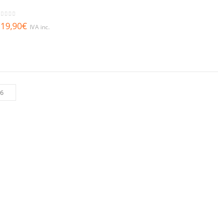
out of 5
19,90
€
IVA inc.