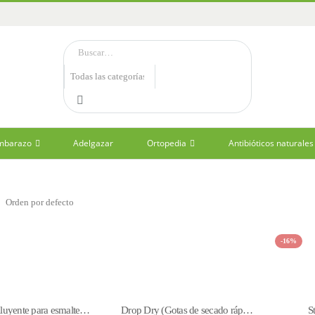
embarazo
Adelgazar
Ortopedia
Antibióticos naturales
-16%
Diluent (diluyente para esmaltes de uñas) Mia Cosmetics
Drop Dry (Gotas de secado rápido) Mia Cosmetics
S