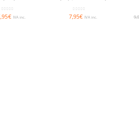
0
out of 5
0
out of 5
,95
€
7,95
€
9,
IVA inc.
IVA inc.