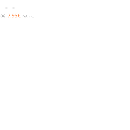
0
out of 5
7,95
€
50
€
IVA inc.