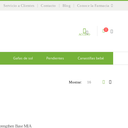
Servicio a Clientes
Contacto
Blog
Conoce la Farmacia
ACCESO
Gafas de sol
Pendientes
Canastillas bebé
Mostrar:
trengthen Base MIA