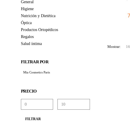
General
Higiene
7
Nutrición y Dietética
Óptica
Productos Ortopédicos
Regalos
Salud íntima
Mostrar:
FILTRAR POR
Mia Cosmetics Paris
PRECIO
Precio
Precio
FILTRAR
mínimo
máximo