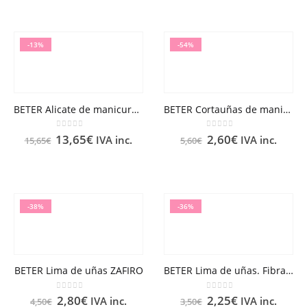
-13%
-54%
BETER Alicate de manicura para pieles machihembrado inoxidable
BETER Cortauñas de manicura con lima
0
out of 5
0
out of 5
13,65
€
2,60
€
IVA inc.
IVA inc.
15,65
€
5,60
€
-38%
-36%
BETER Lima de uñas ZAFIRO
BETER Lima de uñas. Fibra de vidrio
0
out of 5
0
out of 5
2,80
€
2,25
€
IVA inc.
IVA inc.
4,50
€
3,50
€