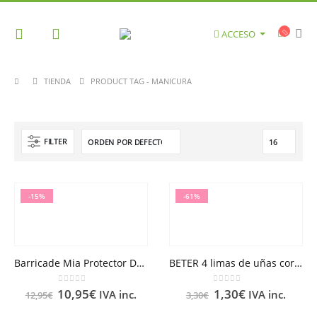
ACCESO
TIENDA
PRODUCT TAG -
MANICURA
FILTER
-15%
-61%
Barricade Mia Protector Delimitador para Manicura 11ml
BETER 4 limas de uñas corindón
0
out of 5
0
out of 5
10,95
€
1,30
€
IVA inc.
IVA inc.
12,95
€
3,30
€