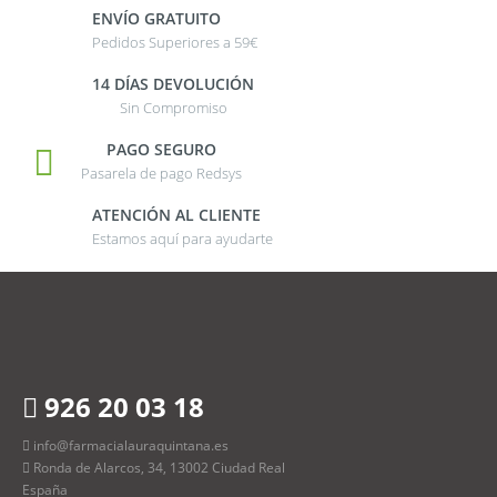
ENVÍO GRATUITO
Pedidos Superiores a 59€
14 DÍAS DEVOLUCIÓN
Sin Compromiso
PAGO SEGURO
Pasarela de pago Redsys
ATENCIÓN AL CLIENTE
Estamos aquí para ayudarte
926 20 03 18
info@farmacialauraquintana.es
Ronda de Alarcos, 34, 13002 Ciudad Real
España