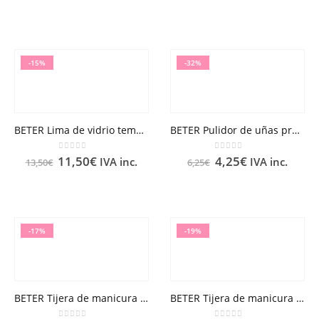
-15%
-32%
BETER Lima de vidrio templado
BETER Pulidor de uñas profesional 2 Fases
0
out of 5
0
out of 5
11,50
€
4,25
€
IVA inc.
IVA inc.
13,50
€
6,25
€
-17%
-19%
BETER Tijera de manicura para pieles cromada
BETER Tijera de manicura para uñas cromada