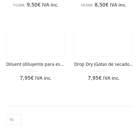
0
out of 5
0
out of 5
9,50
€
8,50
€
IVA inc.
IVA inc.
11,50
€
10,50
€
Diluent (diluyente para esmaltes de uñas) Mia Cosmetics
Drop Dry (Gotas de secado rápido) Mia Cosmetics
0
out of 5
0
out of 5
7,95
€
7,95
€
IVA inc.
IVA inc.