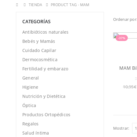
TIENDA
PRODUCT TAG -
MAM
Ordenar por
CATEGORÍAS
Antibióticos naturales
-37%
Bebés y Mamás
Cuidado Capilar
Dermocosmética
Fertilidad y embarazo
General
0
10,95
€
Higiene
Nutrición y Dietética
Óptica
Productos Ortopédicos
Regalos
Mostrar:
Salud íntima