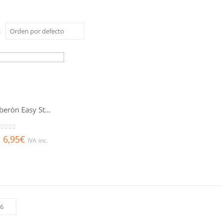
:
MAM Biberón Easy Star Anti cólico 130 ml
out of 5
6,95
€
IVA inc.