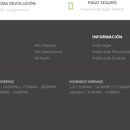
PAGO SEGURO
 DÍAS DEVOLUCIÓN
Pasarela de pago Redsys
Sin Compromiso
A
INFORMACIÓN
Mis Pedidos
Aviso legal
Mis Direcciones
Política de Privacida
Mi Perfil
Política de Cookies
NVIERNO
HORARIO VERANO
 - 14:00PM y 17:00AM - 20:00PM
L-V / 9:30AM - 14:00PM y 17:30AM
:30AM - 14:00PM
Sábados / 9:30AM - 14:00PM