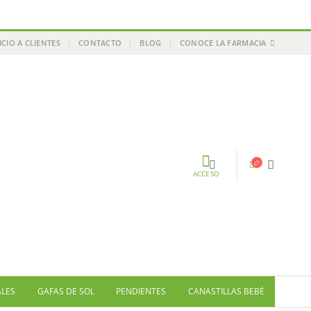
ICIO A CLIENTES
CONTACTO
BLOG
CONOCE LA FARMACIA
ACCESO
ALES
GAFAS DE SOL
PENDIENTES
CANASTILLAS BEBÉ