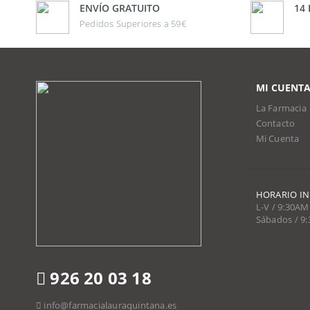
ENVÍO GRATUITO
14
Pedidos Superiores a 59€
MI CUENT
La Farmacia
Contacto
Mi Cuenta
HORARIO I
L-V / 9:30AM
Sábados / 9
926 20 03 18
info@farmacialauraquintana.es