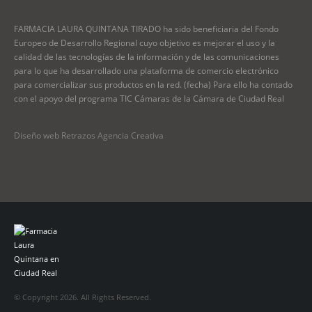
FARMACIA LAURA QUINTANA TIRADO ha sido beneficiaria del Fondo
Europeo de Desarrollo Regional cuyo objetivo es mejorar el uso y la
calidad de las tecnologías de la información y de las comunicaciones
para lo que ha desarrollado una plataforma de comercio electrónico
para comercializar sus productos en la red. (fecha) Para ello ha contado
con el apoyo del programa TIC Cámaras de la Cámara de Ciudad Real
Diseño web Retrazos Agencia Creativa
© Copyright 2026. All Rights Reserved.