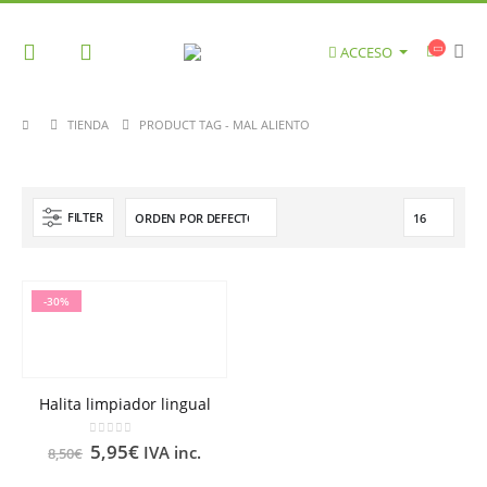
ACCESO
TIENDA
PRODUCT TAG -
MAL ALIENTO
FILTER
-30%
Halita limpiador lingual
0
out of 5
5,95
€
IVA inc.
8,50
€