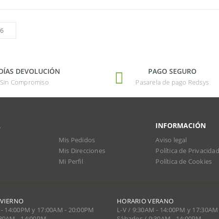
 DÍAS DEVOLUCIÓN
PAGO SEGURO
Sin Compromiso
Pasarela de pago Redsys
A
INFORMACIÓN
Mis Pedidos
Aviso legal
Mis Direcciones
Política de Privacida
Mi Perfil
Política de Cookies
NVIERNO
HORARIO VERANO
 - 14:00PM y 17:00AM - 20:00PM
L-V / 9:30AM - 14:00PM y 17:30AM
:30AM - 14:00PM
Sábados / 9:30AM - 14:00PM