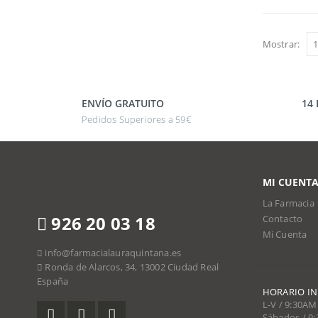
Mostrar:
ENVÍO GRATUITO
14
Pedidos Superiores a 59€
MI CUENT
La Farmacia
926 20 03 18
Contacto
Mi Cuenta
info@farmacialauraquintana.es
Ronda de Alarcos, 34, 13002 Ciudad Real
España
HORARIO I
L-V / 9:30AM
Sábados / 9