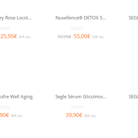
Nuxe Very Rose Loción Peeling Luminosidad
Nuxellence® DETOX 50ml
out of 5
0
out of 5
25,95
€
55,00
€
59,95
€
IVA inc.
IVA inc.
ofre Well Aging
Segle Sérum Glicolmix 30ml
out of 5
0
out of 5
,90
€
39,90
€
IVA inc.
IVA inc.