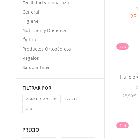
Fertilidad y embarazo
General
0
25
Higiene
Nutrición y Dietética
Óptica
-17%
Productos Ortopédicos
Regalos
Salud íntima
FILTRAR POR
0
28,90
€
MONCHO MORENO
Sensilis
NUXE
-14%
PRECIO