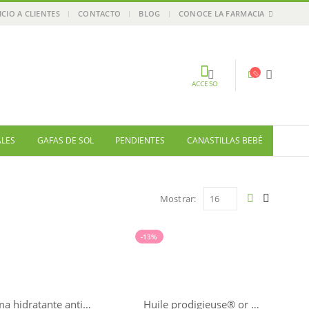
ICIO A CLIENTES
CONTACTO
BLOG
CONOCE LA FARMACIA
ACCESO
ALES
GAFAS DE SOL
PENDIENTES
CANASTILLAS BEBÉ
Mostrar:
-13%
Crema hidratante antiedad rica LQ
Huile prodigieuse® or NUXE 100ml