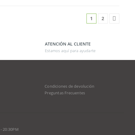
1
2
ATENCIÓN AL CLIENTE
Estamos aquí para ayudarte
Condiciones de devolución
d
Preguntas Frecuentes
 - 20:30PM