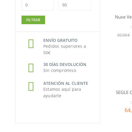
Precio
Precio
FILTRAR
mínimo
máximo
0
30,00
€
ENVÍO GRATUITO
Pedidos superiores a
50€
30 DÍAS DEVOLUCIÓN
Sin compromiso
ATENCIÓN AL CLIENTE
Estamos aquí para
SEGLE C
ayudarte
0
64