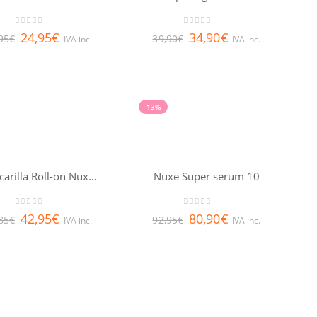
0
out of 5
0
out of 5
24,95
€
34,90
€
95
€
39,90
€
IVA inc.
IVA inc.
-13%
Mascarilla Roll-on Nuxuriance Ultra NUXE 50 ml
Nuxe Super serum 10
0
out of 5
0
out of 5
42,95
€
80,90
€
85
€
92,95
€
IVA inc.
IVA inc.