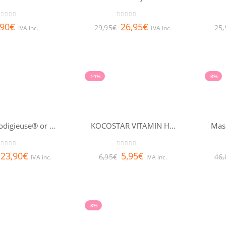
out of 5
0
out of 5
,90
€
26,95
€
29,95
€
25,
IVA inc.
IVA inc.
-14%
-8%
Huile prodigieuse® or NUXE 50ml
KOCOSTAR VITAMIN HAPPY MASK
out of 5
0
out of 5
23,90
€
5,95
€
6,95
€
46,
IVA inc.
IVA inc.
-8%