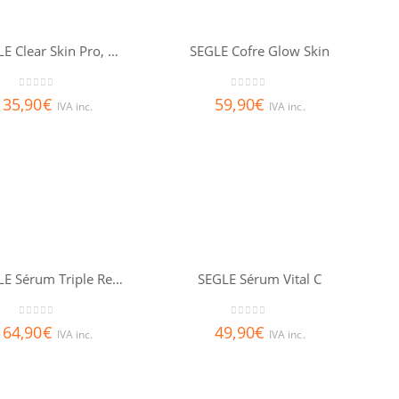
SEGLE Clear Skin Pro, 60 cápsulas
SEGLE Cofre Glow Skin
0
out of 5
0
out of 5
35,90
€
59,90
€
IVA inc.
IVA inc.
SEGLE Sérum Triple Retinoid
SEGLE Sérum Vital C
0
out of 5
0
out of 5
64,90
€
49,90
€
IVA inc.
IVA inc.