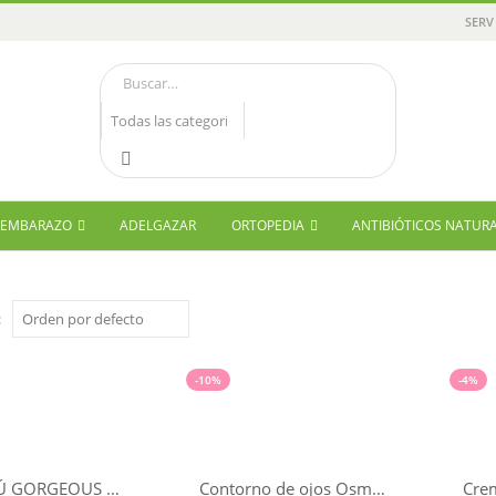
SERV
Y EMBARAZO
ADELGAZAR
ORTOPEDIA
ANTIBIÓTICOS NATUR
:
-10%
-4%
CHAMPÚ GORGEOUS HAIR MONCHO MORENO 250ML
Contorno de ojos Osmótico LQ