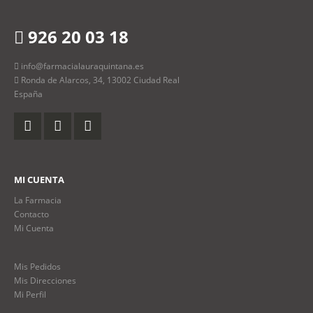
926 20 03 18
info@farmacialauraquintana.es
Ronda de Alarcos, 34, 13002 Ciudad Real
España
MI CUENTA
La Farmacia
Contacto
Mi Cuenta
Mis Pedidos
Mis Direcciones
Mi Perfil