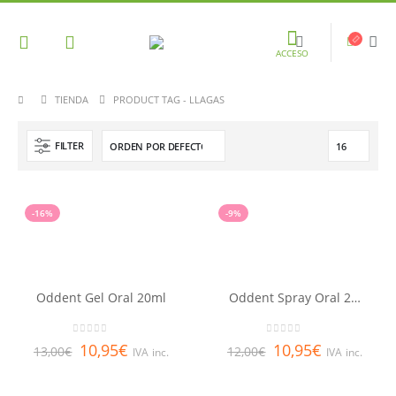
ACCESO
TIENDA
PRODUCT TAG -
LLAGAS
FILTER
-16%
-9%
Oddent Gel Oral 20ml
Oddent Spray Oral 20ml
0
out of 5
0
out of 5
10,95
€
10,95
€
13,00
€
12,00
€
IVA inc.
IVA inc.