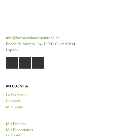
926 20 03 18
info@farmacialauraquintana.es
Ronda de Alarcos, 34, 13002 Ciudad Real
España
MI CUENTA
La Farmacia
Contacto
Mi Cuenta
Mis Pedidos
Mis Direcciones
Mi Perfil