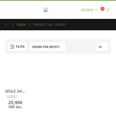
ACCESO
TIENDA
PRODUCT TAG -
LIIGERO
FILTER
SEGLE Solar Gel Crema Corporal SPF50+
0
out of 5
25,90
€
IVA inc.