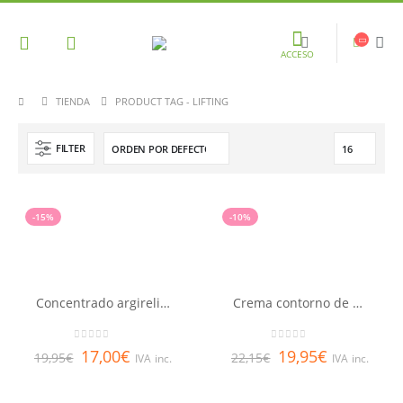
ACCESO
TIENDA
PRODUCT TAG -
LIFTING
FILTER
-15%
-10%
Concentrado argireline BTX 10% LQ
Crema contorno de ojos y labios LQ
0
out of 5
0
out of 5
17,00
€
19,95
€
19,95
€
22,15
€
IVA inc.
IVA inc.