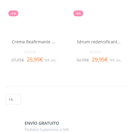
-5%
-9%
Crema Reafirmante Lifting LQ
Sérum redensificante LQ
0
out of 5
0
out of 5
25,95
€
29,95
€
27,25
€
32,95
€
IVA inc.
IVA inc.
ENVÍO GRATUITO
Pedidos Superiores a 59€