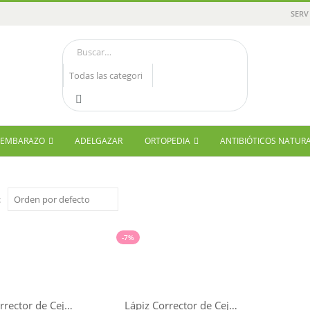
SERV
Y EMBARAZO
ADELGAZAR
ORTOPEDIA
ANTIBIÓTICOS NATUR
:
-7%
Lápiz Corrector de Cejas Claro Couvrance
Lápiz Corrector de Cejas Oscuro Couvrance