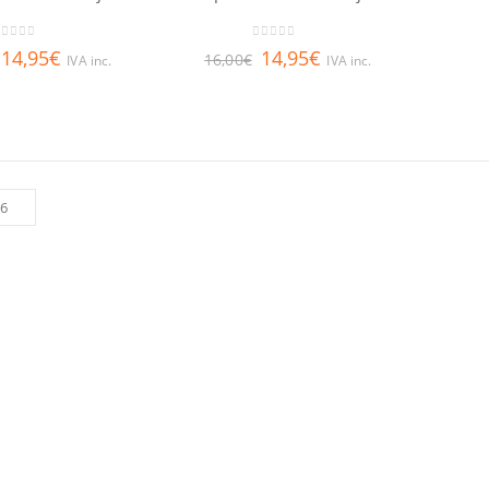
out of 5
0
out of 5
14,95
€
14,95
€
16,00
€
IVA inc.
IVA inc.