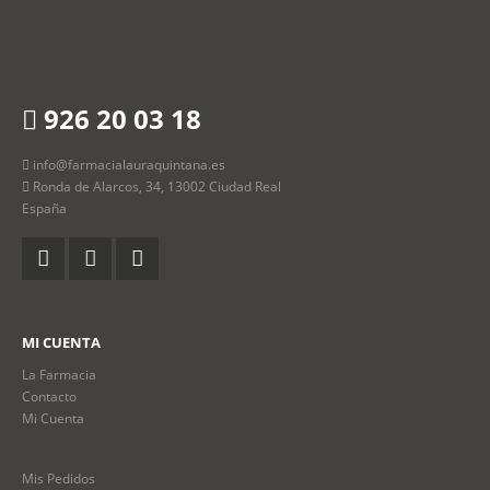
926 20 03 18
info@farmacialauraquintana.es
Ronda de Alarcos, 34, 13002 Ciudad Real
España
MI CUENTA
La Farmacia
Contacto
Mi Cuenta
Mis Pedidos