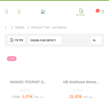
ACCESO
TIENDA
PRODUCT TAG -
LACTANCIA
FILTER
-13%
INDASEC POSPART Discos de lactancia 30 U
IVB VitalNatal Woman 60 Cápsulas
0
out of 5
0
out of 5
6,95
€
26,40
€
7,95
€
IVA inc.
IVA inc.