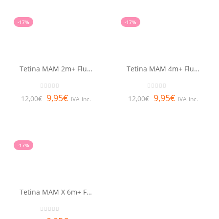
-17%
-17%
Tetina MAM 2m+ Flujo medio 2 unidades
Tetina MAM 4m+ Flujo rápido 2 unidades
0
out of 5
0
out of 5
9,95
€
9,95
€
12,00
€
12,00
€
IVA inc.
IVA inc.
-17%
Tetina MAM X 6m+ Flujo extra rápido 2 unidades
0
out of 5