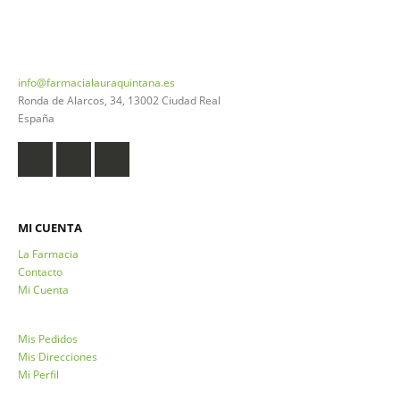
926 20 03 18
info@farmacialauraquintana.es
Ronda de Alarcos, 34, 13002 Ciudad Real
España
MI CUENTA
La Farmacia
Contacto
Mi Cuenta
Mis Pedidos
Mis Direcciones
Mi Perfil