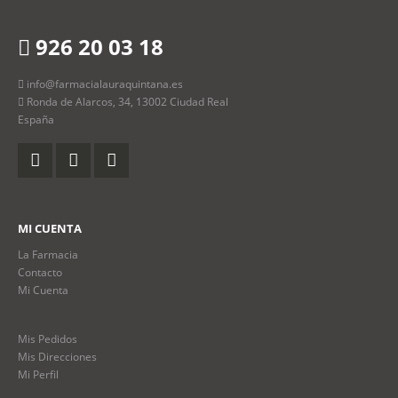
926 20 03 18
info@farmacialauraquintana.es
Ronda de Alarcos, 34, 13002 Ciudad Real
España
MI CUENTA
La Farmacia
Contacto
Mi Cuenta
Mis Pedidos
Mis Direcciones
Mi Perfil