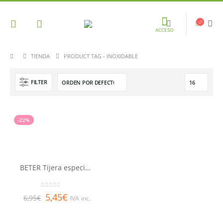
ACCESO
TIENDA
PRODUCT TAG -
INOXIDABLE
FILTER
-22%
BETER Tijera especial puericultura
0
out of 5
5,45
€
6,95
€
IVA inc.