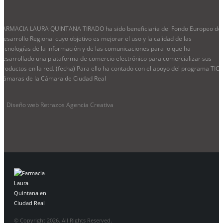
FARMACIA LAURA QUINTANA TIRADO ha sido beneficiaria del Fondo Europeo de
Desarrollo Regional cuyo objetivo es mejorar el uso y la calidad de las
tecnologías de la información y de las comunicaciones para lo que ha
desarrollado una plataforma de comercio electrónico para comercializar sus
productos en la red. (fecha) Para ello ha contado con el apoyo del programa TIC
Cámaras de la Cámara de Ciudad Real
Diseño web Retrazos Agencia Creativa
© Copyright 2026. All Rights Reserved.