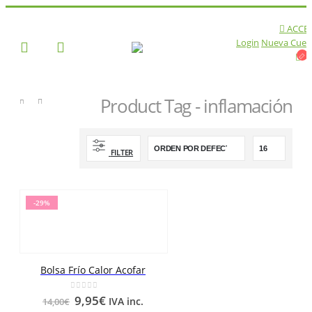
ACCE
Login
Nueva Cuen
Product Tag - inflamación
TIENDA
PRODUCT TAG -
INFLAMACIÓN
FILTER
-29%
Bolsa Frío Calor Acofar
0
out of 5
9,95
€
IVA inc.
14,00
€