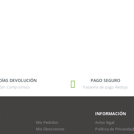
 DÍAS DEVOLUCIÓN
PAGO SEGURO
Sin Compromiso
Pasarela de pago Redsys
A
INFORMACIÓN
Mis Pedidos
Aviso legal
Mis Direcciones
Política de Privacida