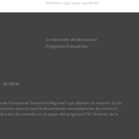
Estamos aquí para ayudarte
Condiciones de devolución
d
Preguntas Frecuentes
 - 20:30PM
do Europeo de Desarrollo Regional cuyo objetivo es mejorar el uso
nicaciones para lo que ha desarrollado una plataforma de comercio
) Para ello ha contado con el apoyo del programa TIC Cámaras de la