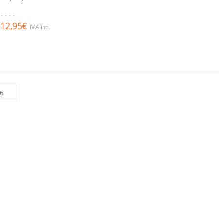
out of 5
12,95
€
IVA inc.