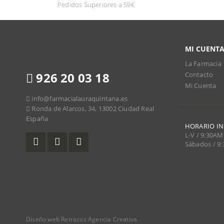
Pedidos Superiores a 59€
MI CUENT
La Farmacia
926 20 03 18
Contacto
Mi Cuenta
info@farmacialauraquintana.es
Ronda de Alarcos, 34, 13002 Ciudad Real
España
HORARIO I
L-V / 9:30AM
Sábados / 9
Diseño web Retrazos Agencia Creativa