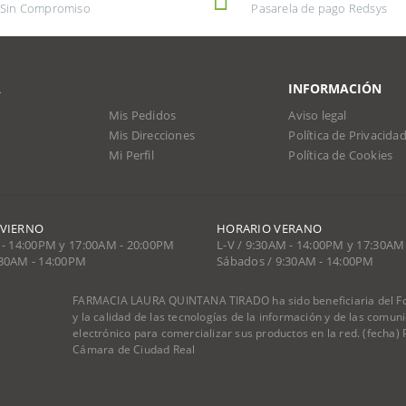
Sin Compromiso
Pasarela de pago Redsys
A
INFORMACIÓN
Mis Pedidos
Aviso legal
Mis Direcciones
Política de Privacida
Mi Perfil
Política de Cookies
NVIERNO
HORARIO VERANO
 - 14:00PM y 17:00AM - 20:00PM
L-V / 9:30AM - 14:00PM y 17:30AM
:30AM - 14:00PM
Sábados / 9:30AM - 14:00PM
FARMACIA LAURA QUINTANA TIRADO ha sido beneficiaria del Fon
y la calidad de las tecnologías de la información y de las comu
electrónico para comercializar sus productos en la red. (fecha
Cámara de Ciudad Real