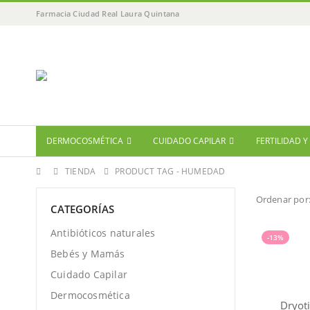
Farmacia Ciudad Real Laura Quintana
DERMOCOSMÉTICA
CUIDADO CAPILAR
FERTILIDAD 
TIENDA
PRODUCT TAG -
HUMEDAD
Ordenar por
CATEGORÍAS
Antibióticos naturales
-13%
Bebés y Mamás
Cuidado Capilar
Dermocosmética
Dryot