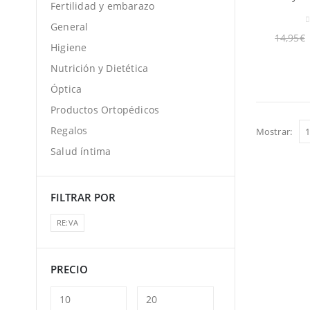
Fertilidad y embarazo
General
0
14,95
€
Higiene
Nutrición y Dietética
Óptica
Productos Ortopédicos
Regalos
Mostrar:
Salud íntima
FILTRAR POR
RE:VA
PRECIO