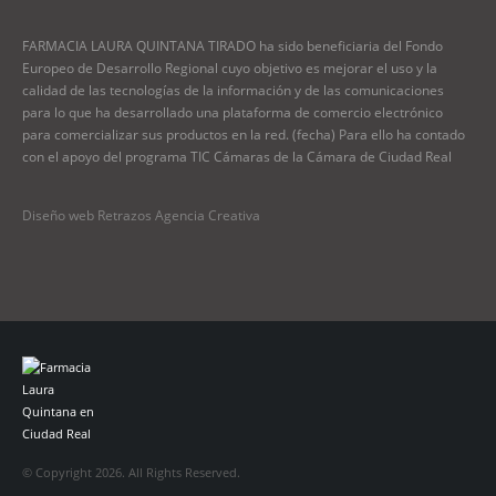
FARMACIA LAURA QUINTANA TIRADO ha sido beneficiaria del Fondo
Europeo de Desarrollo Regional cuyo objetivo es mejorar el uso y la
calidad de las tecnologías de la información y de las comunicaciones
para lo que ha desarrollado una plataforma de comercio electrónico
para comercializar sus productos en la red. (fecha) Para ello ha contado
con el apoyo del programa TIC Cámaras de la Cámara de Ciudad Real
Diseño web Retrazos Agencia Creativa
© Copyright 2026. All Rights Reserved.