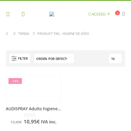
ACCESO
TIENDA
PRODUCT TAG -
HIGIENE DE OÍDO
FILTER
-18%
AUDISPRAY Adulto higiene del oído 50ml
0
out of 5
10,95
€
IVA inc.
13,40
€