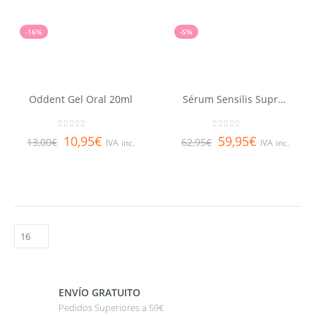
-16%
-5%
Oddent Gel Oral 20ml
Sérum Sensilis Supreme Booster [Booster FeCE]
0
out of 5
0
out of 5
10,95
€
59,95
€
13,00
€
62,95
€
IVA inc.
IVA inc.
ENVÍO GRATUITO
Pedidos Superiores a 59€