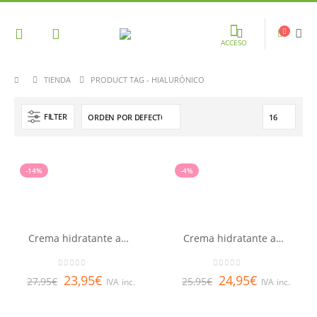
ACCESO
TIENDA
PRODUCT TAG -
HIALURÓNICO
FILTER
-14%
-4%
Crema hidratante antiedad ligera LQ
Crema hidratante antiedad rica LQ
0
out of 5
0
out of 5
23,95
€
24,95
€
27,95
€
25,95
€
IVA inc.
IVA inc.