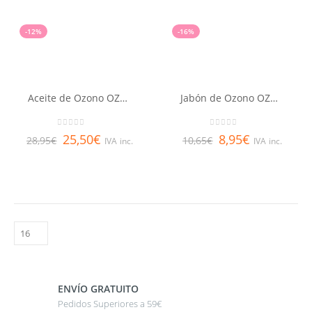
-12%
-16%
Aceite de Ozono OZOAQUA 50 ml
Jabón de Ozono OZOAQUA 100 gr
0
out of 5
0
out of 5
25,50
€
8,95
€
28,95
€
10,65
€
IVA inc.
IVA inc.
ENVÍO GRATUITO
Pedidos Superiores a 59€