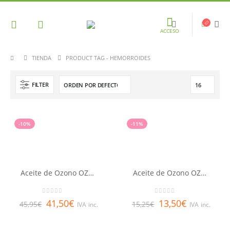
ACCESO
TIENDA
PRODUCT TAG -
HEMORROIDES
FILTER
-10%
-11%
Aceite de Ozono OZOAQUA 100 ml
Aceite de Ozono OZOAQUA 15 ml
0
out of 5
0
out of 5
41,50
€
13,50
€
45,95
€
15,25
€
IVA inc.
IVA inc.