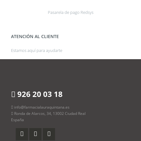
Pasarela de pago Redsys
ATENCIÓN AL CLIENTE
Estamos aquí para ayudarte
926 20 03 18
info@farmacialauraquintana.es
Ronda de Alarcos, 34, 13002 Ciudad Real
España