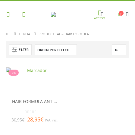
ACCESO
TIENDA
PRODUCT TAG -
HAIR FORMULA
FILTER
-6%
HAIR FORMULA ANTICAIDA 120 CAPS
0
out of 5
28,95
€
30,95
€
IVA inc.