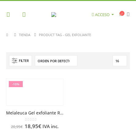
ACCESO
TIENDA
PRODUCT TAG -
GEL EXFOLIANTE
FILTER
-10%
Melaleuca Gel exfoliante RENE FURTERER 75ml
0
out of 5
18,95
€
IVA inc.
20,95
€