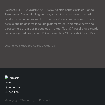
FARMACIA LAURA QUINTANA TIRADO ha sido beneficiaria del Fondo
Europeo de Desarrollo Regional cuyo objetivo es mejorar el uso y la
calidad de las tecnologías de la información y de las comunicaciones
para lo que ha desarrollado una plataforma de comercio electrónico
para comercializar sus productos en la red. (fecha) Para ello ha contado
con el apoyo del programa TIC Cámaras de la Cámara de Ciudad Real
Diseño web Retrazos Agencia Creativa
© Copyright 2026. All Rights Reserved.