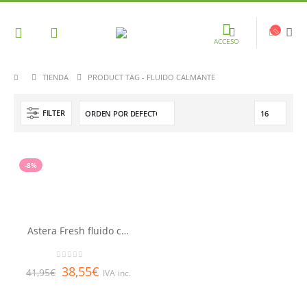
ACCESO
TIENDA
PRODUCT TAG -
FLUIDO CALMANTE
FILTER
-8%
Astera Fresh fluido calmante 50 ml RENE FURTERER
0
out of 5
38,55
€
41,95
€
IVA inc.