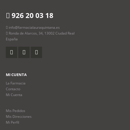
926 20 03 18
info@farmacialauraquintana.es
Ronda de Alarcos, 34, 13002 Ciudad Real
España
MI CUENTA
La Farmacia
Contacto
Mi Cuenta
Mis Pedidos
Mis Direcciones
Mi Perfil