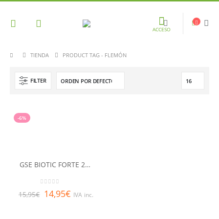
ACCESO
TIENDA
PRODUCT TAG -
FLEMÓN
FILTER
-6%
GSE BIOTIC FORTE 24 COMP
0
out of 5
14,95
€
15,95
€
IVA inc.