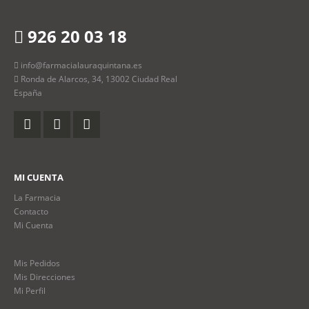
926 20 03 18
info@farmacialauraquintana.es
Ronda de Alarcos, 34, 13002 Ciudad Real
España
MI CUENTA
La Farmacia
Contacto
Mi Cuenta
Mis Pedidos
Mis Direcciones
Mi Perfil