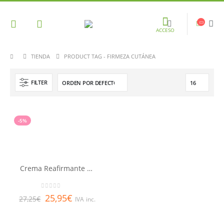
ACCESO
TIENDA
PRODUCT TAG -
FIRMEZA CUTÁNEA
FILTER
-5%
Crema Reafirmante Lifting LQ
0
out of 5
25,95
€
27,25
€
IVA inc.