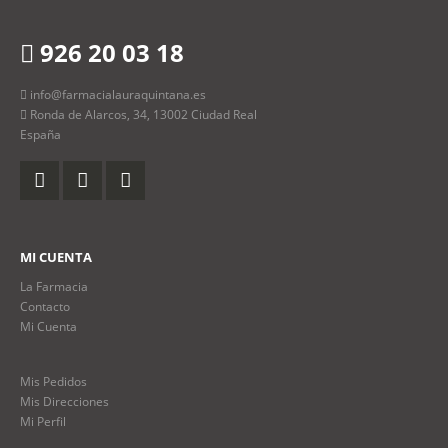
926 20 03 18
info@farmacialauraquintana.es
Ronda de Alarcos, 34, 13002 Ciudad Real
España
MI CUENTA
La Farmacia
Contacto
Mi Cuenta
Mis Pedidos
Mis Direcciones
Mi Perfil