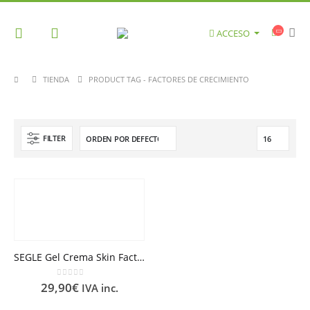
ACCESO
TIENDA
PRODUCT TAG -
FACTORES DE CRECIMIENTO
FILTER
SEGLE Gel Crema Skin Factor Barrier
0
out of 5
29,90
€
IVA inc.