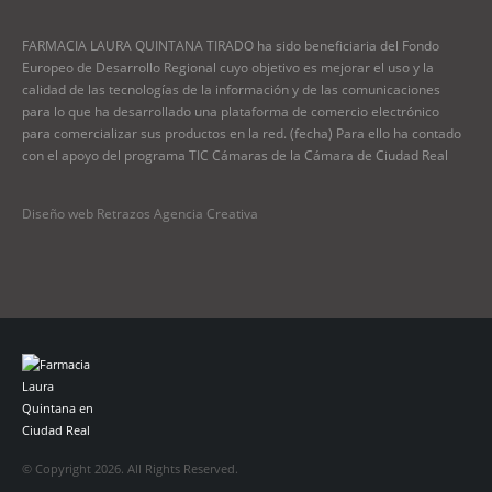
FARMACIA LAURA QUINTANA TIRADO ha sido beneficiaria del Fondo
Europeo de Desarrollo Regional cuyo objetivo es mejorar el uso y la
calidad de las tecnologías de la información y de las comunicaciones
para lo que ha desarrollado una plataforma de comercio electrónico
para comercializar sus productos en la red. (fecha) Para ello ha contado
con el apoyo del programa TIC Cámaras de la Cámara de Ciudad Real
Diseño web Retrazos Agencia Creativa
© Copyright 2026. All Rights Reserved.