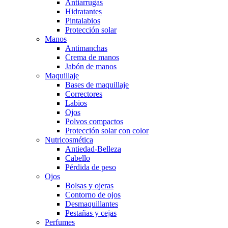
Antiarrugas
Hidratantes
Pintalabios
Protección solar
Manos
Antimanchas
Crema de manos
Jabón de manos
Maquillaje
Bases de maquillaje
Correctores
Labios
Ojos
Polvos compactos
Protección solar con color
Nutricosmética
Antiedad-Belleza
Cabello
Pérdida de peso
Ojos
Bolsas y ojeras
Contorno de ojos
Desmaquillantes
Pestañas y cejas
Perfumes