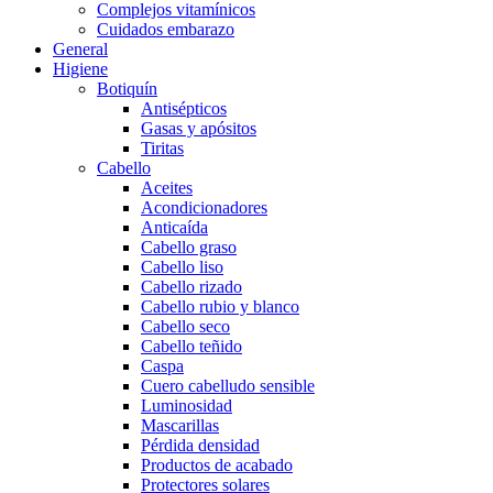
Complejos vitamínicos
Cuidados embarazo
General
Higiene
Botiquín
Antisépticos
Gasas y apósitos
Tiritas
Cabello
Aceites
Acondicionadores
Anticaída
Cabello graso
Cabello liso
Cabello rizado
Cabello rubio y blanco
Cabello seco
Cabello teñido
Caspa
Cuero cabelludo sensible
Luminosidad
Mascarillas
Pérdida densidad
Productos de acabado
Protectores solares