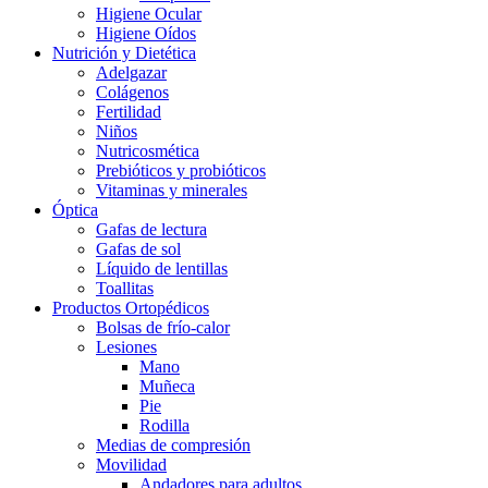
Higiene Ocular
Higiene Oídos
Nutrición y Dietética
Adelgazar
Colágenos
Fertilidad
Niños
Nutricosmética
Prebióticos y probióticos
Vitaminas y minerales
Óptica
Gafas de lectura
Gafas de sol
Líquido de lentillas
Toallitas
Productos Ortopédicos
Bolsas de frío-calor
Lesiones
Mano
Muñeca
Pie
Rodilla
Medias de compresión
Movilidad
Andadores para adultos