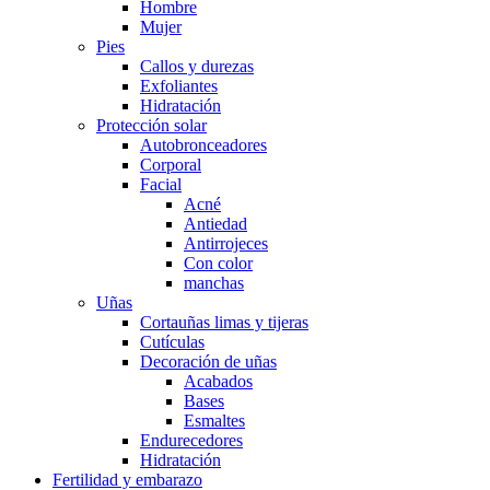
Hombre
Mujer
Pies
Callos y durezas
Exfoliantes
Hidratación
Protección solar
Autobronceadores
Corporal
Facial
Acné
Antiedad
Antirrojeces
Con color
manchas
Uñas
Cortauñas limas y tijeras
Cutículas
Decoración de uñas
Acabados
Bases
Esmaltes
Endurecedores
Hidratación
Fertilidad y embarazo