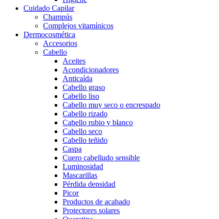
Cuidado Capilar
Champús
Complejos vitamínicos
Dermocosmética
Accesorios
Cabello
Aceites
Acondicionadores
Anticaída
Cabello graso
Cabello liso
Cabello muy seco o encrespado
Cabello rizado
Cabello rubio y blanco
Cabello seco
Cabello teñido
Caspa
Cuero cabelludo sensible
Luminosidad
Mascarillas
Pérdida densidad
Picor
Productos de acabado
Protectores solares