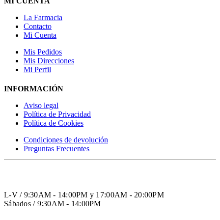
MI CUENTA
La Farmacia
Contacto
Mi Cuenta
Mis Pedidos
Mis Direcciones
Mi Perfil
INFORMACIÓN
Aviso legal
Política de Privacidad
Política de Cookies
Condiciones de devolución
Preguntas Frecuentes
HORARIO INVIERNO
L-V / 9:30AM - 14:00PM y 17:00AM - 20:00PM
Sábados / 9:30AM - 14:00PM