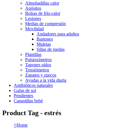
Almohadillas calor
Apósitos
Bolsas de frío-calor
Lesiones
Medias de compresión
Movilidad
Andadores para adultos
Bastones
Muletas
Sillas de ruedas
Plantillas
Pulsioxímetros
Tapones oídos
Tensiómetros
Zapatos y zuecos
Ayudas a la vida diaria
Antibióticos naturales
Gafas de sol
Pendientes
Canastillas bebé
Product Tag - estrés
Home