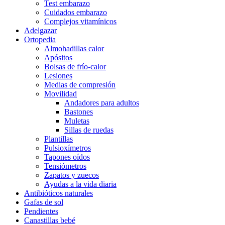
Test embarazo
Cuidados embarazo
Complejos vitamínicos
Adelgazar
Ortopedia
Almohadillas calor
Apósitos
Bolsas de frío-calor
Lesiones
Medias de compresión
Movilidad
Andadores para adultos
Bastones
Muletas
Sillas de ruedas
Plantillas
Pulsioxímetros
Tapones oídos
Tensiómetros
Zapatos y zuecos
Ayudas a la vida diaria
Antibióticos naturales
Gafas de sol
Pendientes
Canastillas bebé