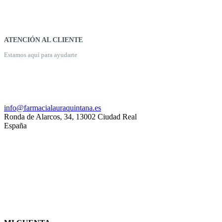
ATENCIÓN AL CLIENTE
Estamos aquí para ayudarte
926 20 03 18
info@farmacialauraquintana.es
Ronda de Alarcos, 34, 13002 Ciudad Real
España