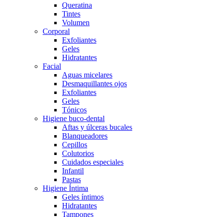
Queratina
Tintes
Volumen
Corporal
Exfoliantes
Geles
Hidratantes
Facial
Aguas micelares
Desmaquillantes ojos
Exfoliantes
Geles
Tónicos
Higiene buco-dental
Aftas y úlceras bucales
Blanqueadores
Cepillos
Colutorios
Cuidados especiales
Infantil
Pastas
Higiene Íntima
Geles íntimos
Hidratantes
Tampones