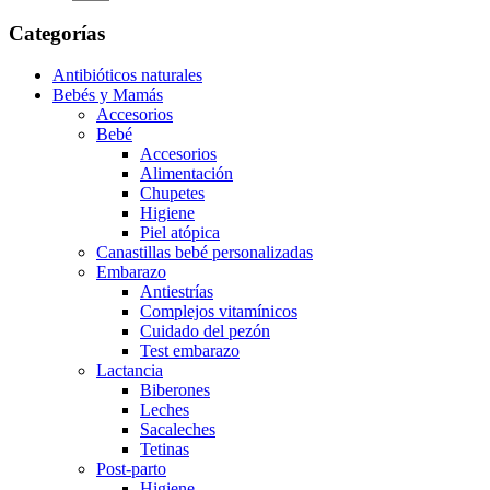
Categorías
Antibióticos naturales
Bebés y Mamás
Accesorios
Bebé
Accesorios
Alimentación
Chupetes
Higiene
Piel atópica
Canastillas bebé personalizadas
Embarazo
Antiestrías
Complejos vitamínicos
Cuidado del pezón
Test embarazo
Lactancia
Biberones
Leches
Sacaleches
Tetinas
Post-parto
Higiene