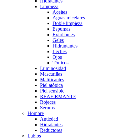
Hidratantes
Limpieza
Aceites
Aguas micelares
Doble limpieza
Espumas
Exfoliantes
Geles
Hidrantantes
Leches
Ojos
Tónicos
Luminosidad
Mascarillas
Matificantes
Piel atópica
Piel sensible
REAFIRMANTE
Rojeces
Sérums
Hombre
Antiedad
Hidratantes
Reductores
Labios