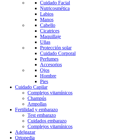
Cuidado Facial
Nutricosmética
Labios
Manos
Cabello
Cicatrices
Maquillaje
Uñas
Protección solar
Cuidado Corporal
Perfumes
Accesorios
Ojos
Hombre
Pies
Cuidado Capilar
Complejos vitamínicos
Champús
Ampollas
Fertilidad y embarazo
Test embarazo
Cuidados embarazo
Complejos vitamínicos
Adelgazar
Ortopedia