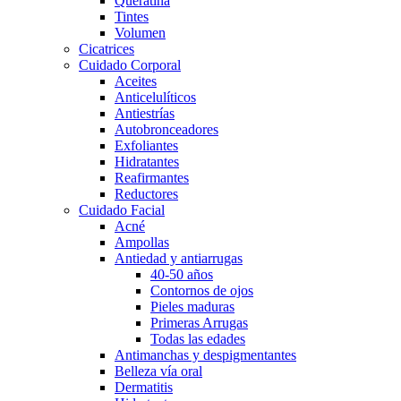
Queratina
Tintes
Volumen
Cicatrices
Cuidado Corporal
Aceites
Anticelulíticos
Antiestrías
Autobronceadores
Exfoliantes
Hidratantes
Reafirmantes
Reductores
Cuidado Facial
Acné
Ampollas
Antiedad y antiarrugas
40-50 años
Contornos de ojos
Pieles maduras
Primeras Arrugas
Todas las edades
Antimanchas y despigmentantes
Belleza vía oral
Dermatitis