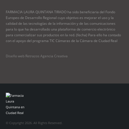
FARMACIA LAURA QUINTANA TIRADO ha sido beneficiaria del Fondo
Europeo de Desarrollo Regional cuyo objetivo es mejorar el uso y la
calidad de las tecnologías de la información y de las comunicaciones
para lo que ha desarrollado una plataforma de comercio electrónico
para comercializar sus productos en la red. (fecha) Para ello ha contado
con el apoyo del programa TIC Cámaras de la Cámara de Ciudad Real
Diseño web Retrazos Agencia Creativa
© Copyright 2026. All Rights Reserved.