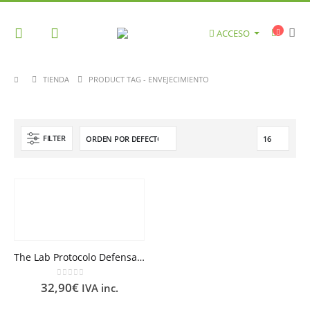
ACCESO
TIENDA
PRODUCT TAG -
ENVEJECIMIENTO
FILTER
The Lab Protocolo Defensa Avanzada SPF50+ 50 ml
0
out of 5
32,90
€
IVA inc.