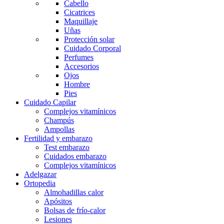
Cabello
Cicatrices
Maquillaje
Uñas
Protección solar
Cuidado Corporal
Perfumes
Accesorios
Ojos
Hombre
Pies
Cuidado Capilar
Complejos vitamínicos
Champús
Ampollas
Fertilidad y embarazo
Test embarazo
Cuidados embarazo
Complejos vitamínicos
Adelgazar
Ortopedia
Almohadillas calor
Apósitos
Bolsas de frío-calor
Lesiones