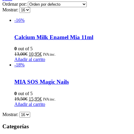
Ordenar por:
Mostrar:
-16%
Calcium Milk Enamel Mia 11ml
0
out of 5
13,00
€
10,95
€
IVA inc.
Añadir al carrito
-18%
MIA SOS Magic Nails
0
out of 5
19,50
€
15,95
€
IVA inc.
Añadir al carrito
Mostrar:
Categorías