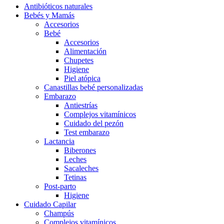
Antibióticos naturales
Bebés y Mamás
Accesorios
Bebé
Accesorios
Alimentación
Chupetes
Higiene
Piel atópica
Canastillas bebé personalizadas
Embarazo
Antiestrías
Complejos vitamínicos
Cuidado del pezón
Test embarazo
Lactancia
Biberones
Leches
Sacaleches
Tetinas
Post-parto
Higiene
Cuidado Capilar
Champús
Complejos vitamínicos