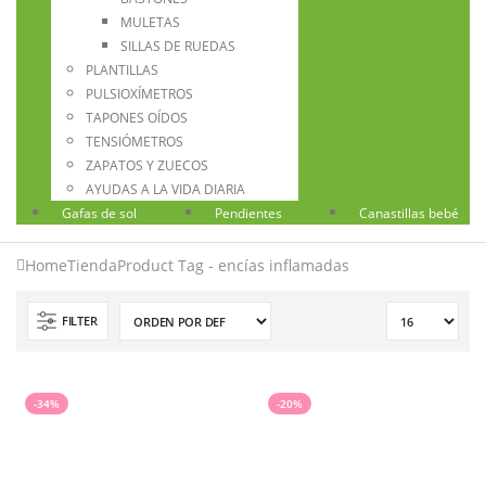
MULETAS
SILLAS DE RUEDAS
PLANTILLAS
PULSIOXÍMETROS
TAPONES OÍDOS
TENSIÓMETROS
ZAPATOS Y ZUECOS
AYUDAS A LA VIDA DIARIA
Gafas de sol
Pendientes
Canastillas bebé
Home
Tienda
Product Tag -
encías inflamadas
FILTER
-34%
-20%