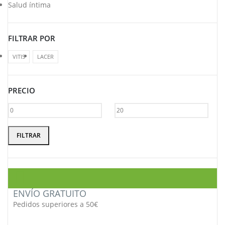
Salud íntima
FILTRAR POR
VITIS
LACER
PRECIO
Precio
Precio
FILTRAR
mínimo
máximo
ENVÍO GRATUITO
Pedidos superiores a 50€