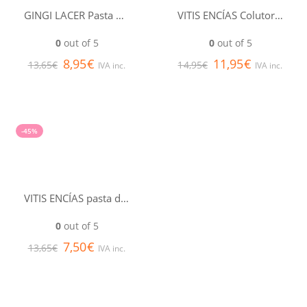
GINGI LACER Pasta dentífrica 125 ml
VITIS ENCÍAS Colutorio 500 ml
0
out of 5
0
out of 5
8,95
€
11,95
€
13,65
€
14,95
€
IVA inc.
IVA inc.
-45%
VITIS ENCÍAS pasta dentífrica 100 ml
0
out of 5
7,50
€
13,65
€
IVA inc.