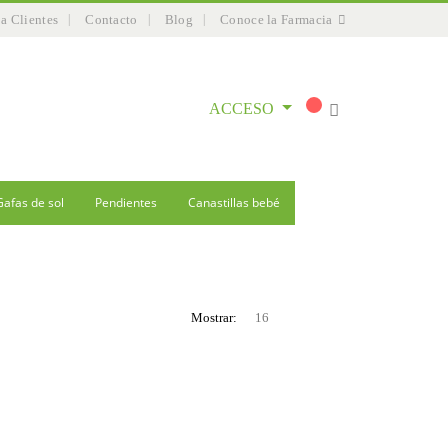
 a Clientes
Contacto
Blog
Conoce la Farmacia
ACCESO
Gafas de sol
Pendientes
Canastillas bebé
Mostrar: