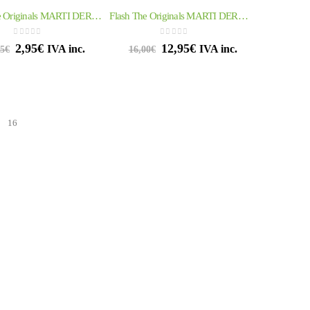
Flash The Originals MARTI DERM – 1 ampolla
Flash The Originals MARTI DERM – 5 ampollas
0
out of 5
0
out of 5
2,95
€
12,95
€
IVA inc.
IVA inc.
95
€
16,00
€