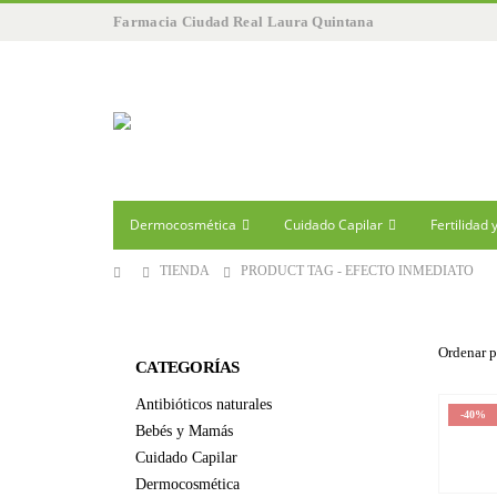
Farmacia Ciudad Real Laura Quintana
Dermocosmética
Cuidado Capilar
Fertilidad
TIENDA
PRODUCT TAG -
EFECTO INMEDIATO
Ordenar p
CATEGORÍAS
Antibióticos naturales
-40%
Bebés y Mamás
Cuidado Capilar
Dermocosmética