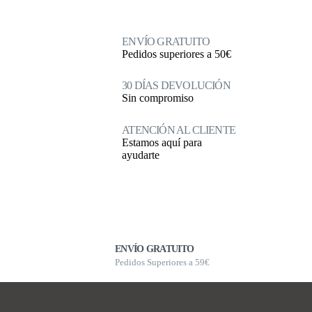
mínimo
máximo
ENVÍO GRATUITO
Pedidos superiores a 50€
30 DÍAS DEVOLUCIÓN
Sin compromiso
ATENCIÓN AL CLIENTE
Estamos aquí para
ayudarte
ENVÍO GRATUITO
Pedidos Superiores a 59€