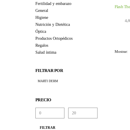
Fertilidad y embarazo
General
Higiene
4,
Nutrición y Dietética
Óptica
Productos Ortopédicos
Regalos
Mostrar:
Salud íntima
FILTRAR POR
MARTI DERM
PRECIO
Precio
Precio
FILTRAR