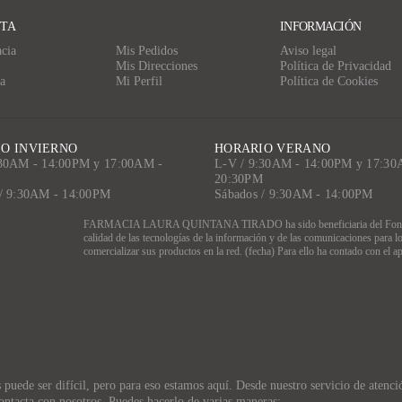
NTA
INFORMACIÓN
cia
Mis Pedidos
Aviso legal
Mis Direcciones
Política de Privacidad
a
Mi Perfil
Política de Cookies
O INVIERNO
HORARIO VERANO
:30AM - 14:00PM y 17:00AM -
L-V / 9:30AM - 14:00PM y 17:30
M
20:30PM
 / 9:30AM - 14:00PM
Sábados / 9:30AM - 14:00PM
FARMACIA LAURA QUINTANA TIRADO ha sido beneficiaria del Fondo Euro
calidad de las tecnologías de la información y de las comunicaciones para l
comercializar sus productos en la red. (fecha) Para ello ha contado con e
uede ser difícil, pero para eso estamos aquí. Desde nuestro servicio de atención
ontacta con nosotros. Puedes hacerlo de varias maneras: