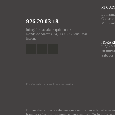
MI CUE
La Farma
Contacto
926 20 03 18
Mi Cuent
info@farmacialauraquintana.es
Ronda de Alarcos, 34, 13002 Ciudad Real
España
HORARI
L-V / 9
20:00P
Sábados
Diseño web Retrazos Agencia Creativa
En nuestra farmacia sabemos que comprar en internet a veces p
hora de realizar tus compras en nuestra web. No lo dudes y c