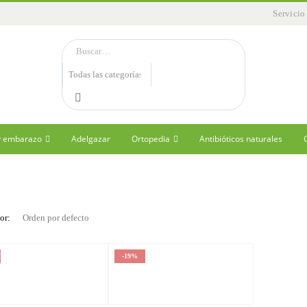
Servicio
 y embarazo
Adelgazar
Ortopedia
Antibióticos naturales
or:
-19%