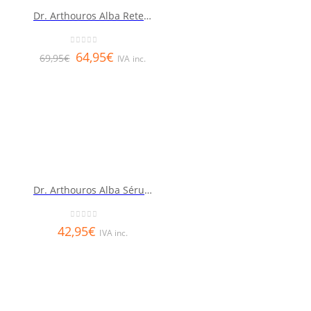
Dr. Arthouros Alba Retexturizante Noche Retinol 0.5 Puro 50 ml
0
out of 5
64,95
€
69,95
€
IVA inc.
Dr. Arthouros Alba Sérum Acné y Envejecimiento Global 30ml
0
out of 5
42,95
€
IVA inc.