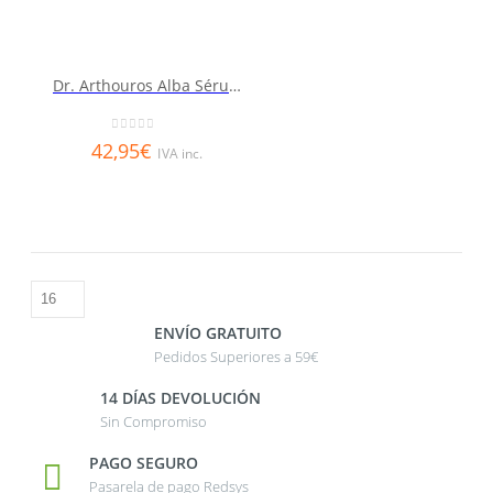
Dr. Arthouros Alba Sérum Despigmentante Amplio Espectro 30ml
0
out of 5
42,95
€
IVA inc.
ENVÍO GRATUITO
Pedidos Superiores a 59€
14 DÍAS DEVOLUCIÓN
Sin Compromiso
PAGO SEGURO
Pasarela de pago Redsys