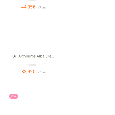
0
out of 5
44,95
€
IVA inc.
Dr. Arthouros Alba Crema Hidratación y Regeneración Barrera 50ml
0
out of 5
38,95
€
IVA inc.
-7%