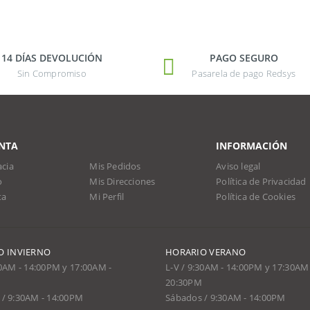
14 DÍAS DEVOLUCIÓN
PAGO SEGURO
Sin Compromiso
Pasarela de pago Redsys
NTA
INFORMACIÓN
cia
Mis Pedidos
Aviso legal
o
Mis Direcciones
Política de Privacidad
ta
Mi Perfil
Política de Cookies
O INVIERNO
HORARIO VERANO
30AM - 14:00PM y 17:00AM -
L-V / 9:30AM - 14:00PM y 17:30AM 
20:30PM
/ 9:30AM - 14:00PM
Sábados / 9:30AM - 14:00PM