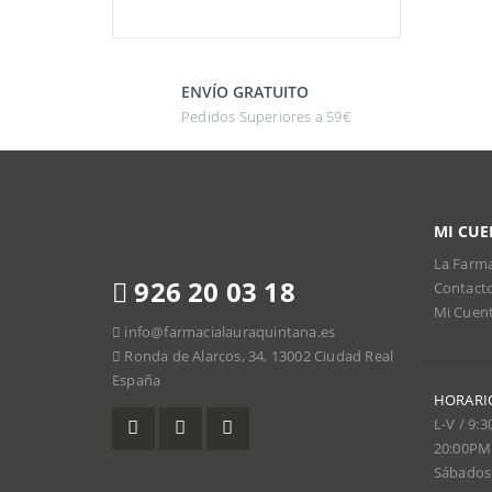
ENVÍO GRATUITO
Pedidos Superiores a 59€
MI CUE
La Farma
926 20 03 18
Contact
Mi Cuen
info@farmacialauraquintana.es
Ronda de Alarcos, 34, 13002 Ciudad Real
España
HORARI
L-V / 9:
20:00PM
Sábados 