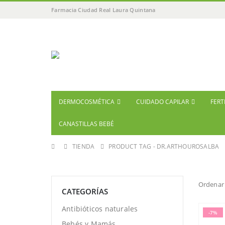
Farmacia Ciudad Real Laura Quintana
DERMOCOSMÉTICA
CUIDADO CAPILAR
FERT
CANASTILLAS BEBÉ
TIENDA
PRODUCT TAG -
DR.ARTHOUROSALBA
Ordenar 
CATEGORÍAS
Antibióticos naturales
-7%
Bebés y Mamás