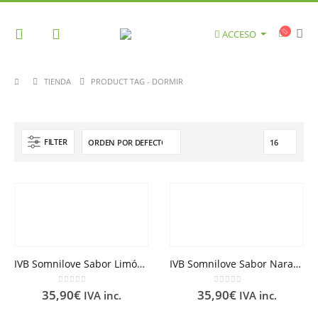
ACCESO
TIENDA
PRODUCT TAG -
DORMIR
FILTER
IVB Somnilove Sabor Limón 210gr
IVB Somnilove Sabor Naranja 210gr
0
out of 5
0
out of 5
35,90
€
35,90
€
IVA inc.
IVA inc.