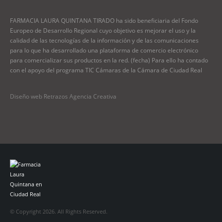
FARMACIA LAURA QUINTANA TIRADO ha sido beneficiaria del Fondo
Europeo de Desarrollo Regional cuyo objetivo es mejorar el uso y la
calidad de las tecnologías de la información y de las comunicaciones
para lo que ha desarrollado una plataforma de comercio electrónico
para comercializar sus productos en la red. (fecha) Para ello ha contado
con el apoyo del programa TIC Cámaras de la Cámara de Ciudad Real
Diseño web Retrazos Agencia Creativa
© Copyright 2026. All Rights Reserved.