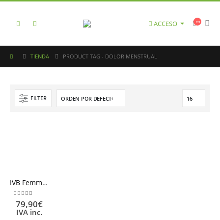
ACCESO
TIENDA
PRODUCT TAG -
DOLOR MENSTRUAL
FILTER
IVB FemmeBalance 180 cáps
0
out of 5
79,90
€
IVA inc.