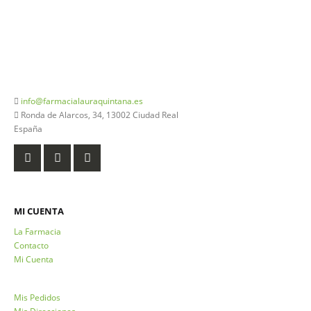
926 20 03 18
info@farmacialauraquintana.es
Ronda de Alarcos, 34, 13002 Ciudad Real
España
MI CUENTA
La Farmacia
Contacto
Mi Cuenta
Mis Pedidos