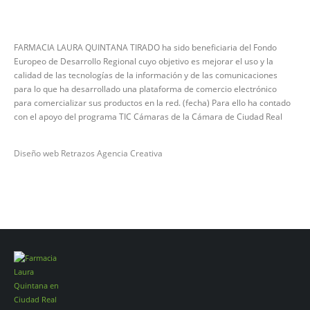
FARMACIA LAURA QUINTANA TIRADO ha sido beneficiaria del Fondo
Europeo de Desarrollo Regional cuyo objetivo es mejorar el uso y la
calidad de las tecnologías de la información y de las comunicaciones
para lo que ha desarrollado una plataforma de comercio electrónico
para comercializar sus productos en la red. (fecha) Para ello ha contado
con el apoyo del programa TIC Cámaras de la Cámara de Ciudad Real
Diseño web Retrazos Agencia Creativa