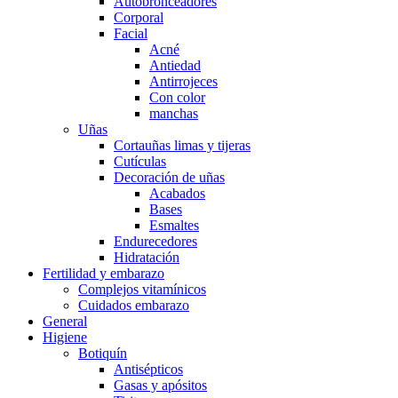
Autobronceadores
Corporal
Facial
Acné
Antiedad
Antirrojeces
Con color
manchas
Uñas
Cortauñas limas y tijeras
Cutículas
Decoración de uñas
Acabados
Bases
Esmaltes
Endurecedores
Hidratación
Fertilidad y embarazo
Complejos vitamínicos
Cuidados embarazo
General
Higiene
Botiquín
Antisépticos
Gasas y apósitos