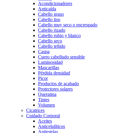
Acondicionadores
Anticaída
Cabello graso
Cabello liso
Cabello muy seco o encrespado
Cabello rizado
Cabello rubio y blanco
Cabello seco
Cabello teñido
Caspa
Cuero cabelludo sensible
Luminosidad
Mascarillas
Pérdida densidad
Picor
Productos de acabado
Protectores solares
Queratina
Tintes
Volumen
Cicatrices
Cuidado Corporal
Aceites
Anticelulíticos
Antiestrías