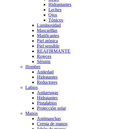
Hidrantantes
Leches
Ojos
Tónicos
Luminosidad
Mascarillas
Matificantes
Piel atópica
Piel sensible
REAFIRMANTE
Rojeces
Sérums
Hombre
Antiedad
Hidratantes
Reductores
Labios
Antiarrugas
Hidratantes
Pintalabios
Protección solar
Manos
Antimanchas
Crema de manos
Jabón de manos