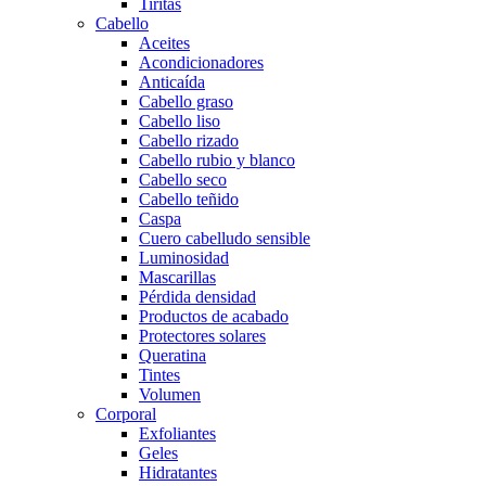
Tiritas
Cabello
Aceites
Acondicionadores
Anticaída
Cabello graso
Cabello liso
Cabello rizado
Cabello rubio y blanco
Cabello seco
Cabello teñido
Caspa
Cuero cabelludo sensible
Luminosidad
Mascarillas
Pérdida densidad
Productos de acabado
Protectores solares
Queratina
Tintes
Volumen
Corporal
Exfoliantes
Geles
Hidratantes