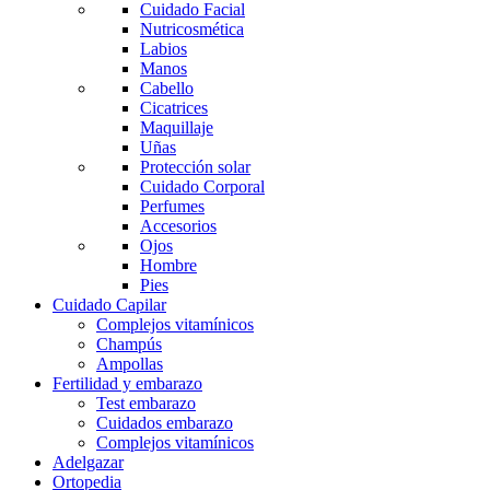
Cuidado Facial
Nutricosmética
Labios
Manos
Cabello
Cicatrices
Maquillaje
Uñas
Protección solar
Cuidado Corporal
Perfumes
Accesorios
Ojos
Hombre
Pies
Cuidado Capilar
Complejos vitamínicos
Champús
Ampollas
Fertilidad y embarazo
Test embarazo
Cuidados embarazo
Complejos vitamínicos
Adelgazar
Ortopedia