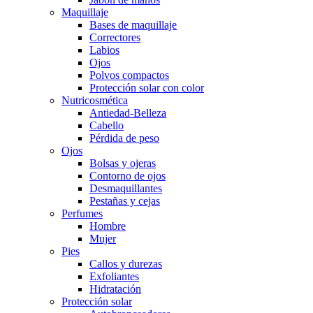
Maquillaje
Bases de maquillaje
Correctores
Labios
Ojos
Polvos compactos
Protección solar con color
Nutricosmética
Antiedad-Belleza
Cabello
Pérdida de peso
Ojos
Bolsas y ojeras
Contorno de ojos
Desmaquillantes
Pestañas y cejas
Perfumes
Hombre
Mujer
Pies
Callos y durezas
Exfoliantes
Hidratación
Protección solar