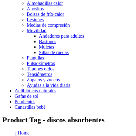
Almohadillas calor
Apósitos
Bolsas de frío-calor
Lesiones
Medias de compresión
Movilidad
Andadores para adultos
Bastones
Muletas
Sillas de ruedas
Plantillas
Pulsioxímetros
Tapones oídos
Tensiómetros
Zapatos y zuecos
Ayudas a la vida diaria
Antibióticos naturales
Gafas de sol
Pendientes
Canastillas bebé
Product Tag - discos absorbentes
Home