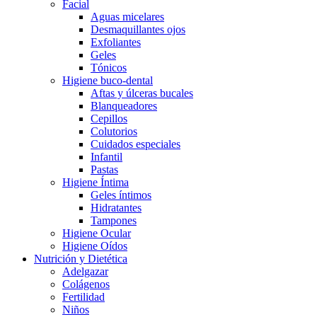
Facial
Aguas micelares
Desmaquillantes ojos
Exfoliantes
Geles
Tónicos
Higiene buco-dental
Aftas y úlceras bucales
Blanqueadores
Cepillos
Colutorios
Cuidados especiales
Infantil
Pastas
Higiene Íntima
Geles íntimos
Hidratantes
Tampones
Higiene Ocular
Higiene Oídos
Nutrición y Dietética
Adelgazar
Colágenos
Fertilidad
Niños