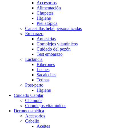
Accesorios
Alimentación
Chupetes
Higiene
Piel atópica
Canastillas bebé personalizadas
Embarazo
Antiestrías
Complejos vitamínicos
Cuidado del pezón
Test embarazo
Lactancia
Biberones
Leches
Sacaleches
Tetinas
Post-parto
Higiene
Cuidado Capilar
Champús
Complejos vitamínicos
Dermocosmética
Accesorios
Cabello
Aceites