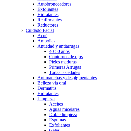
Autobronceadores
Exfoliantes
Hidratantes
Reafirmantes
Reductores
Cuidado Facial
Acné
Ampollas
Antiedad y antiarrugas
40-50 años
Contornos de ojos
Pieles maduras
Primeras Arrugas
Todas las edades
Antimanchas y despigmentantes
Belleza vía oral
Dermatitis
Hidratantes
Limpieza
Aceites
Aguas micelares
Doble limpieza
Espumas
Exfoliantes
Geles