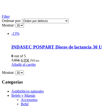
Filter
Ordenar por:
Mostrar:
-13%
INDASEC POSPART Discos de lactancia 30 U
0
out of 5
7,95
€
6,95
€
IVA inc.
Añadir al carrito
Mostrar:
Categorías
Antibióticos naturales
Bebés y Mamás
Accesorios
Bebé