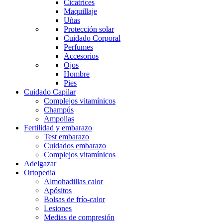
Cicatrices
Maquillaje
Uñas
Protección solar
Cuidado Corporal
Perfumes
Accesorios
Ojos
Hombre
Pies
Cuidado Capilar
Complejos vitamínicos
Champús
Ampollas
Fertilidad y embarazo
Test embarazo
Cuidados embarazo
Complejos vitamínicos
Adelgazar
Ortopedia
Almohadillas calor
Apósitos
Bolsas de frío-calor
Lesiones
Medias de compresión