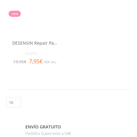
-43%
DESENSIN Repair Pasta dentífrica 75 ml
0
out of 5
7,95
€
13,95
€
IVA inc.
ENVÍO GRATUITO
Pedidos Superiores a 59€