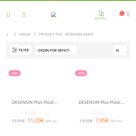
ACCESO
TIENDA
PRODUCT TAG -
DESENSIBILIZANTE
FILTER
-20%
-43%
DESENSIN Plus Flúor Colutorio 500 ml
DESENSIN Plus Flúor Pasta dentífrica 125 ml
0
out of 5
0
out of 5
11,20
€
7,95
€
13,95
€
13,95
€
IVA inc.
IVA inc.