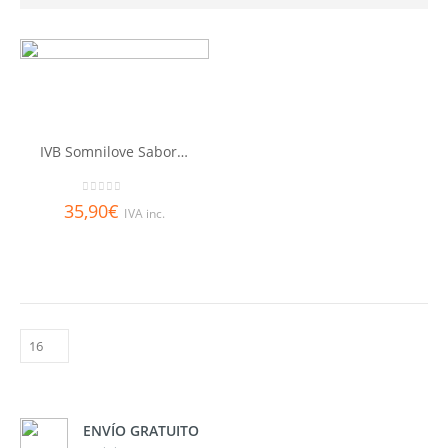
IVB Somnilove Sabor Limón 210gr
0
out of 5
35,90
€
IVA inc.
ENVÍO GRATUITO