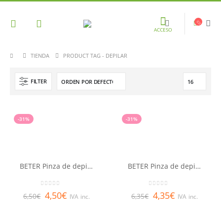
ACCESO
TIENDA
PRODUCT TAG -
DEPILAR
FILTER
-31%
-31%
BETER Pinza de depilar punta de cangrejo
BETER Pinza de depilar ergonómica Soft Touch
0
out of 5
0
out of 5
4,50
€
4,35
€
6,50
€
6,35
€
IVA inc.
IVA inc.