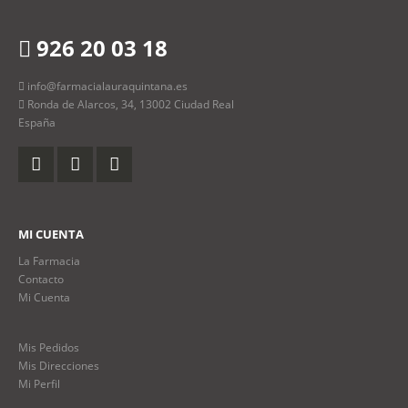
926 20 03 18
info@farmacialauraquintana.es
Ronda de Alarcos, 34, 13002 Ciudad Real
España
MI CUENTA
La Farmacia
Contacto
Mi Cuenta
Mis Pedidos
Mis Direcciones
Mi Perfil