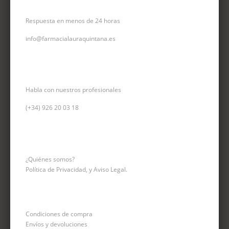
CORREO ELECTRÓNICO
Respuesta en menos de 24 horas
info@farmacialauraquintana.es
CONSULTA TELEFÓNICA
Habla con nuestros profesionales
(+34)
926 20 03 18
INFORMACIÓN
¿Quiénes somos?
Política de Privacidad, y Aviso Legal.
Condiciones de compra
Envíos y devoluciones