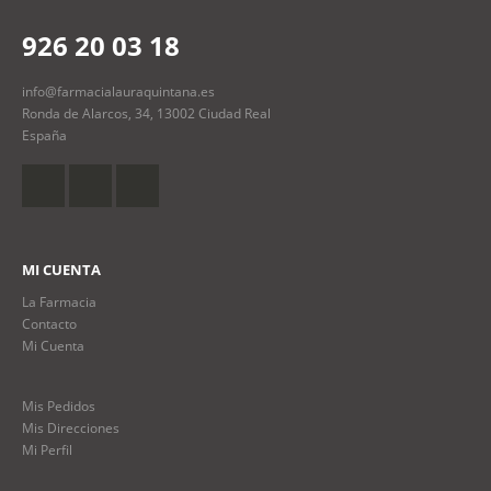
926 20 03 18
info@farmacialauraquintana.es
Ronda de Alarcos, 34, 13002 Ciudad Real
España
MI CUENTA
La Farmacia
Contacto
Mi Cuenta
Mis Pedidos
Mis Direcciones
Mi Perfil