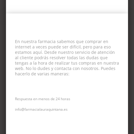
En nuestra farmacia sabemos que comprar en
internet a veces puede ser difícil, pero para eso
estamos aquí. Desde nuestro servicio de atención
al cliente podrás resolver todas las dudas que
tengas a la hora de realizar tus compras en nuestra
web. No lo dudes y contacta con nosotros. Puedes
hacerlo de varias maneras:
CORREO ELECTRÓNICO
Respuesta en menos de 24 horas
info@farmacialauraquintana.es
CONSULTA TELEFÓNICA