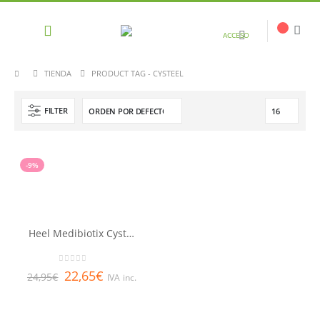
ACCESO
TIENDA
PRODUCT TAG -
CYSTEEL
FILTER
-9%
Heel Medibiotix Cysteel Balance 28 sobres
0
out of 5
22,65
€
24,95
€
IVA inc.