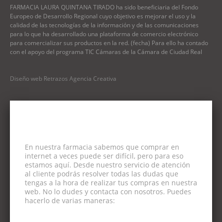
FARMACIA LAURA QUINTANA TIRADO ha sido beneficiaria del Fondo
Europeo de Desarrollo Regional cuyo objetivo es mejorar el uso y la
calidad de las tecnologías de la información y de las comunicaciones
para lo que ha desarrollado una plataforma de comercio electrónico
para comercializar sus productos en la red. (fecha) Para ello ha contado
con el apoyo del programa TIC Cámaras de la Cámara de Ciudad Real
Diseño web Retrazos Agencia Creativa
En nuestra farmacia sabemos que comprar en
internet a veces puede ser difícil, pero para eso
estamos aquí. Desde nuestro servicio de atención
al cliente podrás resolver todas las dudas que
tengas a la hora de realizar tus compras en nuestra
web. No lo dudes y contacta con nosotros. Puedes
hacerlo de varias maneras: