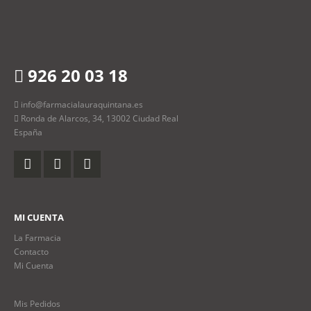
926 20 03 18
info@farmacialauraquintana.es
Ronda de Alarcos, 34, 13002 Ciudad Real
España
MI CUENTA
La Farmacia
Contacto
Mi Cuenta
Mis Pedidos