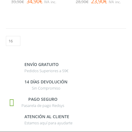
34,90
€
23,90
€
39,90
€
28,90
€
IVA inc.
IVA inc.
ENVÍO GRATUITO
Pedidos Superiores a 59€
14 DÍAS DEVOLUCIÓN
Sin Compromiso
PAGO SEGURO
Pasarela de pago Redsys
ATENCIÓN AL CLIENTE
Estamos aquí para ayudarte