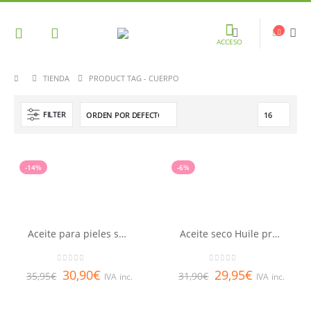
ACCESO
TIENDA
PRODUCT TAG -
CUERPO
FILTER
-14%
-6%
Aceite para pieles secas Huile prodigieuse® riche NUXE 100ml
Aceite seco Huile prodigieuse® NUXE 100ml
0
out of 5
0
out of 5
30,90
€
29,95
€
35,95
€
31,90
€
IVA inc.
IVA inc.