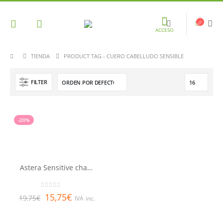
ACCESO
TIENDA
PRODUCT TAG -
CUERO CABELLUDO SENSIBLE
FILTER
-20%
Astera Sensitive champú 200 ml RENE FURTERER
0
out of 5
15,75
€
19,75
€
IVA inc.