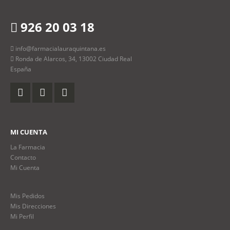
926 20 03 18
info@farmacialauraquintana.es
Ronda de Alarcos, 34, 13002 Ciudad Real
España
MI CUENTA
La Farmacia
Contacto
Mi Cuenta
Mis Pedidos
Mis Direcciones
Mi Perfil