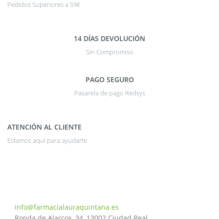
Pedidos Superiores a 59€
14 DÍAS DEVOLUCIÓN
Sin Compromiso
PAGO SEGURO
Pasarela de pago Redsys
ATENCIÓN AL CLIENTE
Estamos aquí para ayudarte
926 20 03 18
info@farmacialauraquintana.es
Ronda de Alarcos, 34, 13002 Ciudad Real