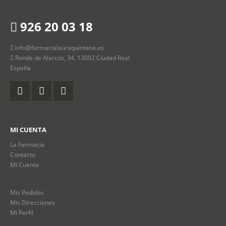
926 20 03 18
info@farmacialauraquintana.es
Ronda de Alarcos, 34, 13002 Ciudad Real
España
MI CUENTA
La Farmacia
Contacto
Mi Cuenta
Mis Pedidos
Mis Direcciones
Mi Perfil