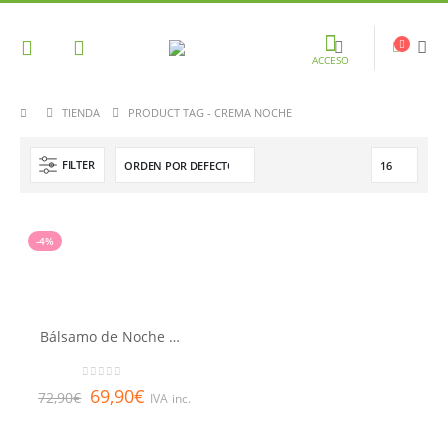
ACCESO
TIENDA
PRODUCT TAG -
CREMA NOCHE
FILTER
-4%
Bálsamo de Noche Nutri-Fortificante Nuxuriance® Gold 50ml
0
out of 5
69,90
€
72,90
€
IVA inc.